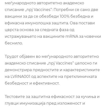
меѓународното авторитетно академско
списание „npj Vaccines“: Потребни се само две
вакцини за да се обезбеди 100% безбедна и
ефикасна имунолошка заштита. Ова постави
цврста основа за следната фаза од
истражувањето на вакцините mRNA за човечки
беснило.
Трудот објавен во меѓународното авторитетно
академско списание „npj Vaccines“ целосно ги
демонстрира предностите и карактеристиките
на LVRNA001 од аспектите на претклиничката
безбедност и ефективност.
Тестовите за заштитна ефикасност за кучиња и
глувци имунизација пред изложеност и