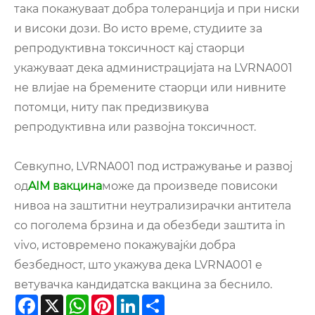
така покажуваат добра толеранција и при ниски
и високи дози. Во исто време, студиите за
репродуктивна токсичност кај стаорци
укажуваат дека администрацијата на LVRNA001
не влијае на бремените стаорци или нивните
потомци, ниту пак предизвикува
репродуктивна или развојна токсичност.
Севкупно, LVRNA001 под истражување и развој
од
AIM вакцина
може да произведе повисоки
нивоа на заштитни неутрализирачки антитела
со поголема брзина и да обезбеди заштита in
vivo, истовремено покажувајќи добра
безбедност, што укажува дека LVRNA001 е
ветувачка кандидатска вакцина за беснило.
Facebook
X
WhatsApp
Pinterest
LinkedIn
Share