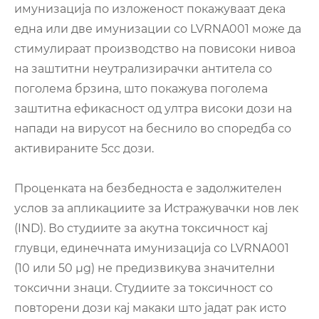
имунизација по изложеност покажуваат дека
една или две имунизации со LVRNA001 може да
стимулираат производство на повисоки нивоа
на заштитни неутрализирачки антитела со
поголема брзина, што покажува поголема
заштитна ефикасност од ултра високи дози на
напади на вирусот на беснило во споредба со
активираните 5cc дози.
Проценката на безбедноста е задолжителен
услов за апликациите за Истражувачки нов лек
(IND). Во студиите за акутна токсичност кај
глувци, единечната имунизација со LVRNA001
(10 или 50 μg) не предизвикува значителни
токсични знаци. Студиите за токсичност со
повторени дози кај макаки што јадат рак исто