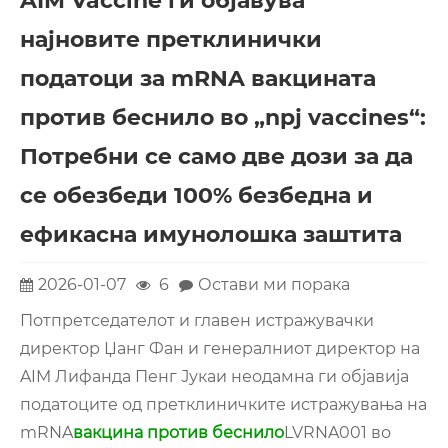
AIM Vaccine ги објавува
најновите претклинички
податоци за mRNA вакцината
против беснило во „npj vaccines“:
Потребни се само две дози за да
се обезбеди 100% безбедна и
ефикасна имунолошка заштита
2026-01-07
6
Остави ми порака
Потпретседателот и главен истражувачки
директор Џанг Фан и генералниот директор на
AIM Лифанда Пенг Јукаи неодамна ги објавија
податоците од претклиничките истражувања на
mRNA
вакцина против беснило
LVRNA001 во