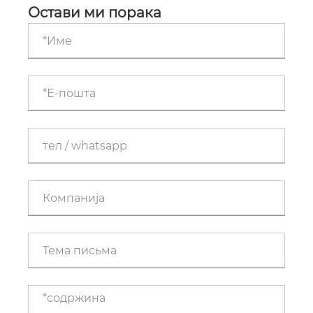
од оние на производите на меѓународен пазар,
Остави ми порака
апликација за клиничко испитување во САД.