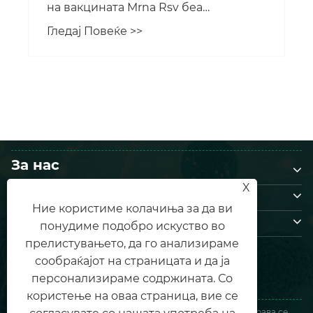
на вакцината Mrna Rsv беа
значително повисоки од оние на
Гледај Повеќе >>
производите на меѓународен пазар,
апликација за клиничко испитување
во САД.
За нас
X
Производи
Ние користиме колачиња за да ви
Контактирајте не
понудиме подобро искуство во
СЛЕДЕТЕ НЕ
прелистувањето, да го анализираме
сообраќајот на страницата и да ја
персонализираме содржината. Со
користење на оваа страница, вие се
Авторски права © 2026 AIM VACCINE CO.,LTD. Сите права се