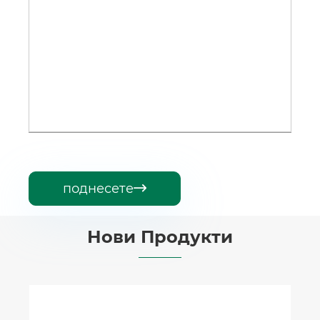
поднесете

Нови Продукти