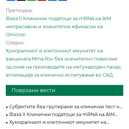
Претходна :
Фаза II Клинички податоци за mRNA на AIM
импресивни и значително ефикасни на
Omicron
Следно :
Хуморалниот и клеточниот имунитет на
вакцината Mrna Rsv беа значително повисоки
од оние на производите на меѓународен пазар,
апликација за клиничко испитување во САД.
Поврзани вести
Субјектите беа групирани за клинички тест на
четиривалентна менингококна конјугирана
Фаза II Клинички податоци за mRNA на AIM
вакцина (MCV4) - уште еден клучен производ на
импресивни и значително ефикасни на
AIM вакцината
Хуморалниот и клеточниот имунитет на
Omicron
вакцината Mrna Rsv беа значително повисоки