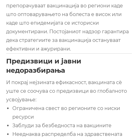
препорачуваат вакцинација во региони каде
што оптоварувањето на болеста е висок или
каде што епидемијата се историски
документирани. Постојаниот надзор гарантира
дека стратегиите за вакцинација остануваат
ефективни и ажурирани.
Предизвици и јавни
недоразбирања
И покрај нејзината ефикасност, вакцината сè
уште се соочува со предизвици во глобалното
усвојување:
Ограничена свест во регионите со ниски
ресурси
Заблуди за безбедноста на вакцините
Нееднаква распределба на здравствената