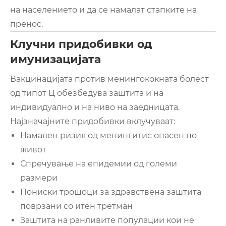
на населението и да се намалат стапките на
пренос.
Клучни придобивки од
имунизацијата
Вакцинацијата против менингококната болест
од типот Ц обезбедува заштита и на
индивидуално и на ниво на заедницата.
Најзначајните придобивки вклучуваат:
Намален ризик од менингитис опасен по
живот
Спречување на епидемии од големи
размери
Пониски трошоци за здравствена заштита
поврзани со итен третман
Заштита на ранливите популации кои не