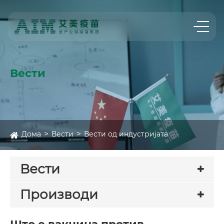
Вести
Дома
Вести
Вести од индустријата
Вести
Производи