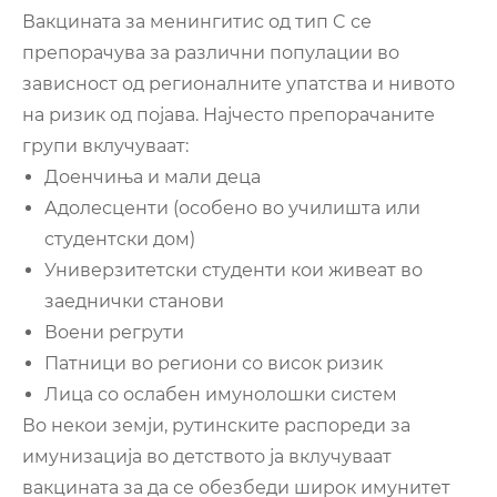
Вакцината за менингитис од тип C се
препорачува за различни популации во
зависност од регионалните упатства и нивото
на ризик од појава. Најчесто препорачаните
групи вклучуваат:
Доенчиња и мали деца
Адолесценти (особено во училишта или
студентски дом)
Универзитетски студенти кои живеат во
заеднички станови
Воени регрути
Патници во региони со висок ризик
Лица со ослабен имунолошки систем
Во некои земји, рутинските распореди за
имунизација во детството ја вклучуваат
вакцината за да се обезбеди широк имунитет