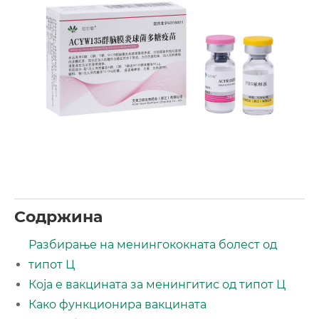
Содржина
Разбирање на менингококната болест од
типот Ц
Која е вакцината за менингитис од типот Ц
Како функционира вакцината