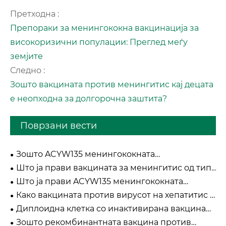
Претходна :
Препораки за менингококна вакцинација за
високоризични популации: Преглед меѓу
земјите
Следно :
Зошто вакцината против менингитис кај децата
е неопходна за долгорочна заштита?
Поврзани вести
Зошто ACYW135 менингококната
полисахаридна вакцина е неопходна за
Што ја прави вакцината за менингитис од тип
глобалните кампањи за превенција од
А неопходна за глобалната здравствена
менингитис?
Што ја прави ACYW135 менингококната
заштита?
полисахаридна вакцина ефикасна против
Како вакцината против вирусот на хепатитис А
повеќе серогрупи?
поддржува ефикасна заштита од инфекција со
Диплоидна клетка со инактивирана вакцина
хепатитис А?
против хепатитис А: Што ја прави сигурен
Зошто рекомбинантната вакцина против
избор за современи програми за имунизација?