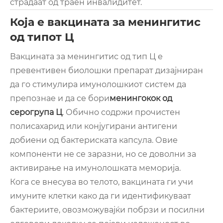
страдаат од траен инвалидитет.
Која е вакцината за менингитис
од типот Ц
Вакцината за менингитис од тип Ц е
превентивен биолошки препарат дизајниран
да го стимулира имунолошкиот систем да
препознае и да се бори
менингокок од
серогрупа Ц
. Обично содржи прочистен
полисахарид или конјугирани антигени
добиени од бактериската капсула. Овие
компоненти не се заразни, но се доволни за
активирање на имунолошката меморија.
Кога се внесува во телото, вакцината ги учи
имуните клетки како да ги идентификуваат
бактериите, овозможувајќи побрзи и посилни