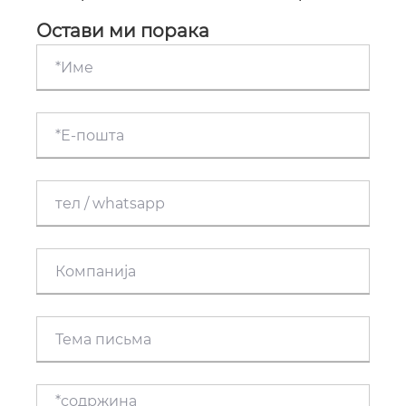
хепатитис Б Hansenula Polymorpha е златен
стандард за глобална превенција од хепатитис
Остави ми порака
Б и примарна заштита од рак на црниот дроб?