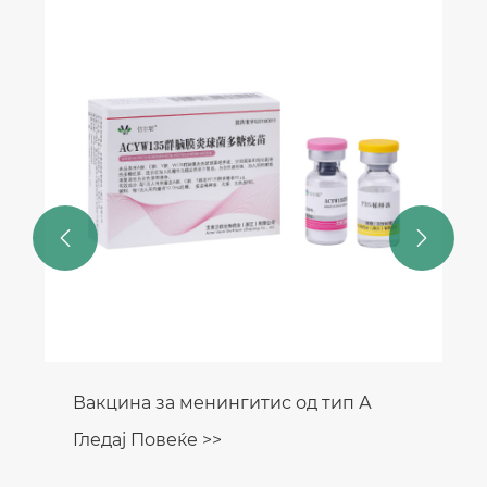
Вакцина за беснило после
каснување
Гледај Повеќе >>

