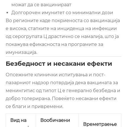
можат да се вакцинираат
Долгорочен имунитет со минимални дози
Во регионите каде покриеноста со вакцинација
е висока, стапките на инциденца на инфекции
од серогрупата Ц драстично се намалија, што ја
покажува ефикасноста на програмите за
имунизација.
Безбедност и несакани ефекти
Опсежните клинички испитувања и пост-
пазарниот надзор потврдија дека вакцината за
менингитис од типот Ц е генерално безбедна и
добро толерирана. Повеќето несакани ефекти
се благи и привремени.
Вид на
Вообичаени
Времетраење