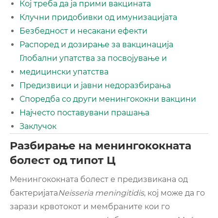
Кој треба да ја прими вакцината
Клучни придобивки од имунизацијата
Безбедност и несакани ефекти
Распоред и дозирање за вакцинација
Глобални упатства за посвојување и
медицински упатства
Предизвици и јавни недоразбирања
Споредба со други менингококни вакцини
Најчесто поставувани прашања
Заклучок
Разбирање на менингококната
болест од типот Ц
Менингококната болест е предизвикана од
бактеријата
Neisseria meningitidis
, кој може да го
зарази крвотокот и мембраните кои го