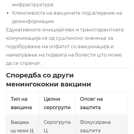
инфраструктура
Клемливоста на вакцините под влијание на
дезинформации
Едукативните иницијативи и транспарентната
комуникација се од суштинско значење за
подобрување на опфатот со вакцинација и
намалување на појавата на болести што може
да се спречат.
Споредба со други
менингококни вакцини
Тип на
Целни
Опсег на
вакцина
серогрупи
заштита
Серогрупа
Фокусирана
Вакцина
Ц
заштита
од типот Ц