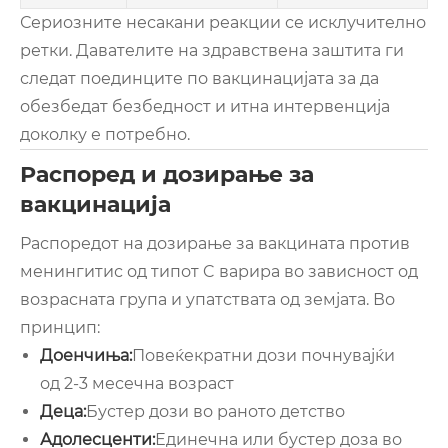
Сериозните несакани реакции се исклучително
ретки. Давателите на здравствена заштита ги
следат поединците по вакцинацијата за да
обезбедат безбедност и итна интервенција
доколку е потребно.
Распоред и дозирање за
вакцинација
Распоредот на дозирање за вакцината против
менингитис од типот C варира во зависност од
возрасната група и упатствата од земјата. Во
принцип:
Доенчиња:
Повеќекратни дози почнувајќи
од 2-3 месечна возраст
Деца:
Бустер дози во раното детство
Адолесценти:
Единечна или бустер доза во