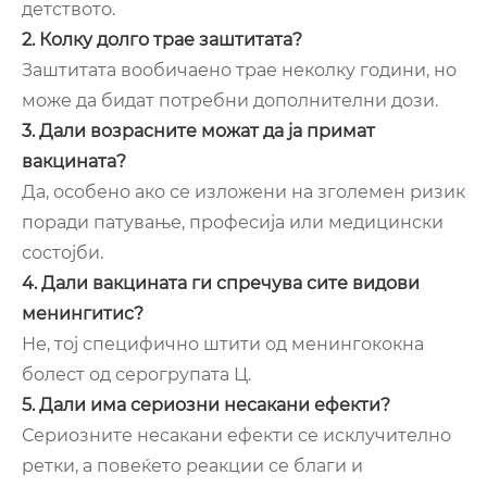
детството.
2. Колку долго трае заштитата?
Заштитата вообичаено трае неколку години, но
може да бидат потребни дополнителни дози.
3. Дали возрасните можат да ја примат
вакцината?
Да, особено ако се изложени на зголемен ризик
поради патување, професија или медицински
состојби.
4. Дали вакцината ги спречува сите видови
менингитис?
Не, тој специфично штити од менингококна
болест од серогрупата Ц.
5. Дали има сериозни несакани ефекти?
Сериозните несакани ефекти се исклучително
ретки, а повеќето реакции се благи и