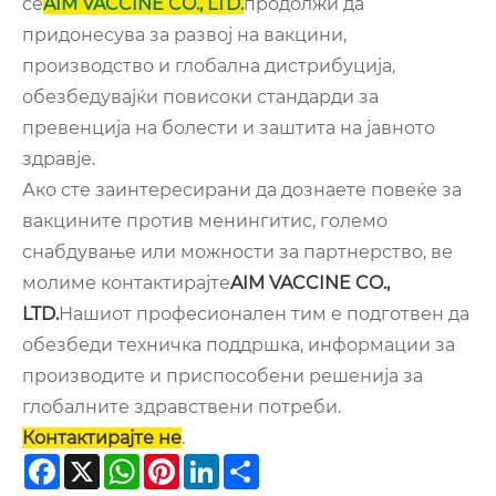
се
AIM VACCINE CO., LTD.
продолжи да
придонесува за развој на вакцини,
производство и глобална дистрибуција,
обезбедувајќи повисоки стандарди за
превенција на болести и заштита на јавното
здравје.
Ако сте заинтересирани да дознаете повеќе за
вакцините против менингитис, големо
снабдување или можности за партнерство, ве
молиме контактирајте
AIM VACCINE CO.,
LTD.
Нашиот професионален тим е подготвен да
обезбеди техничка поддршка, информации за
производите и приспособени решенија за
глобалните здравствени потреби.
Контактирајте не
.
Facebook
X
WhatsApp
Pinterest
LinkedIn
Share