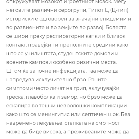
опкружуваат мозокот и 'рбетниот мозок. Меѓу
неговите различни серогрупи, Типот Ц (Ц-тип)
историски е одговорен за значајни епидемии и
во развиените и во земјите во развој. Болеста
се шири преку респираторни капки и близок
контакт, правејќи ги преполните средини како
што се училиштата, студентските домови и
воените кампови особено ризични места.
Штом ќе започне инфекцијата, таа може да
напредува исклучително брзо. Раните
симптоми често личат на грип, вклучувајќи
треска, главоболка и замор, но брзо може да
ескалира во тешки невролошки компликации
како што се менингитис или септичен шок. Без
навремено лекување, стапката на смртност
може да биде висока, а преживеаните може да