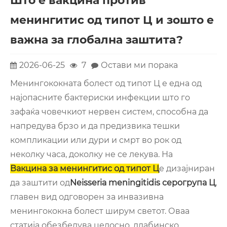
Што е вакцина против
менингитис од типот Ц и зошто е
важна за глобална заштита?
2026-06-25
7
Остави ми порака
Менингококната болест од типот Ц е една од
најопасните бактериски инфекции што го
зафаќа човечкиот нервен систем, способна да
напредува брзо и да предизвика тешки
компликации или дури и смрт во рок од
неколку часа, доколку не се лекува. На
Вакцина за менингитис од типот Ц
е дизајниран
да заштити од
Neisseria meningitidis серогрупа Ц
,
главен вид одговорен за инвазивна
менингококна болест ширум светот. Оваа
статија обезбедува целосно, длабинско