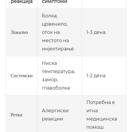
реакција
симптоми
Болка,
црвенило,
оток на
1-3 дена
Локално
местото на
инјектирање
Ниска
температура,
1-2 дена
Системски
замор,
главоболка
Потребна е
Алергиски
итна
Ретки
реакции
медицинска
помош