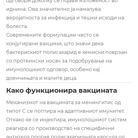
одговори доколку се појави изложеност во
иднина. Ова значително ја намалува
веројатноста за инфекција и тешки исходи на
болеста.
Современите формулации често се
конјугирани вакцини, што значи дека
бактерискиот полисахарид е хемиски поврзан
со протеински носач за подобрување на
имунолошкиот одговор, особено кај
доенчињата и малите деца.
Како функционира вакцината
Механизмот на вакцината за менингитис од
типот C се потпира на адаптивниот имунитет.
Откако ќе се инјектира, имунолошкиот систем
реагира со производство на специфични
антитела против полисахаридната капсула од