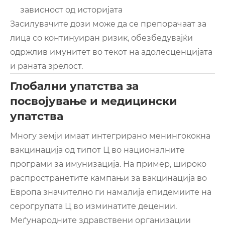
зависност од историјата
Засилувачите дози може да се препорачаат за
лица со континуиран ризик, обезбедувајќи
одржлив имунитет во текот на адолесценцијата
и раната зрелост.
Глобални упатства за
посвојување и медицински
упатства
Многу земји имаат интегрирано менингококна
вакцинација од типот Ц во националните
програми за имунизација. На пример, широко
распространетите кампањи за вакцинација во
Европа значително ги намалија епидемиите на
серогрупата Ц во изминатите децении.
Меѓународните здравствени организации