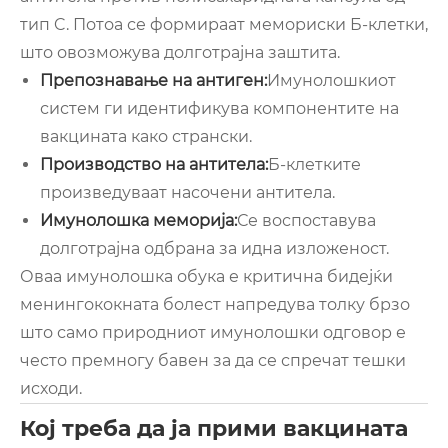
тип C. Потоа се формираат мемориски Б-клетки,
што овозможува долготрајна заштита.
Препознавање на антиген:
Имунолошкиот
систем ги идентификува компонентите на
вакцината како странски.
Производство на антитела:
Б-клетките
произведуваат насочени антитела.
Имунолошка меморија:
Се воспоставува
долготрајна одбрана за идна изложеност.
Оваа имунолошка обука е критична бидејќи
менингококната болест напредува толку брзо
што само природниот имунолошки одговор е
често премногу бавен за да се спречат тешки
исходи.
Кој треба да ја прими вакцината