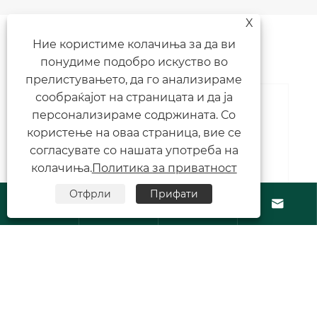
X
Вести Препораки
Ние користиме колачиња за да ви
понудиме подобро искуство во
прелистувањето, да го анализираме
сообраќајот на страницата и да ја
персонализираме содржината. Со
Зошто ACYW135 менингококната
користење на оваа страница, вие се
полисахаридна вакцина е неопходна
согласувате со нашата употреба на
за глобалните кампањи за
Гледај Повеќе >>
колачиња.
Политика за приватност
превенција од менингитис?
Отфрли
Прифати





