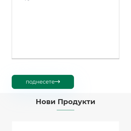
поднесете

Нови Продукти