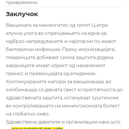
привремени.
Заклучок
Вакцината за менингитис од типот Ц игра
клучна улога во спречувањето на една од
најбрзо напредуваните и најопасни по живот
бактериски инфекции. Преку имунизацијата,
поединците добиваат силна заштита додека
заедниците имаат корист од намалениот
пренос и превенцијата од епидемии.
Континуираните напори за вакцинација, во
комбинација со јавната свест и пристапноста до
здравствената заштита, остануваат суштински
во контролирањето на менингококната болест
на глобално ниво.
Здравствени даватели и организации како што