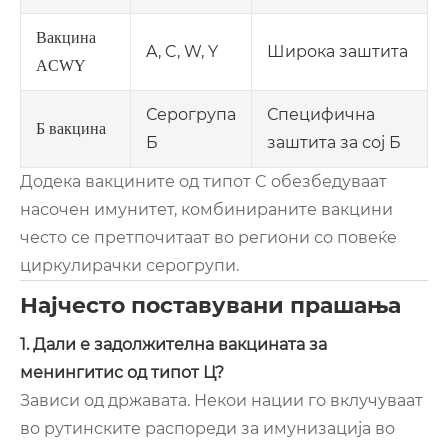
Вакцина
A, C, W, Y
Широка заштита
ACWY
Серогрупа
Специфична
Б вакцина
Б
заштита за сој Б
Додека вакцините од типот C обезбедуваат
насочен имунитет, комбинираните вакцини
често се претпочитаат во региони со повеќе
циркулирачки серогрупи.
Најчесто поставувани прашања
1. Дали е задолжителна вакцината за
менингитис од типот Ц?
Зависи од државата. Некои нации го вклучуваат
во рутинските распореди за имунизација во